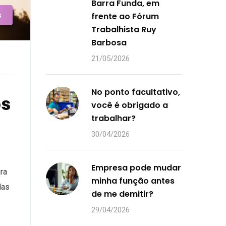
Barra Funda, em
s
frente ao Fórum
Trabalhista Ruy
Barbosa
21/05/2026
No ponto facultativo,
os
você é obrigado a
trabalhar?
30/04/2026
Empresa pode mudar
ra
minha função antes
das
de me demitir?
29/04/2026