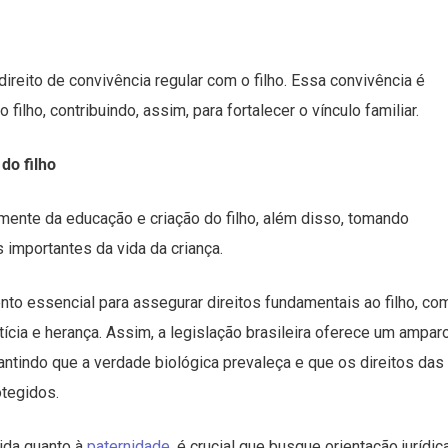
reito de convivência regular com o filho. Essa convivência é
 filho, contribuindo, assim, para fortalecer o vínculo familiar.
 do filho
ivamente da educação e criação do filho, além disso, tomando
importantes da vida da criança.
to essencial para assegurar direitos fundamentais ao filho, co
tícia e herança. Assim, a legislação brasileira oferece um ampar
antindo que a verdade biológica prevaleça e que os direitos das
tegidos.
ida quanto à
paternidade
, é crucial que busque orientação jurídic