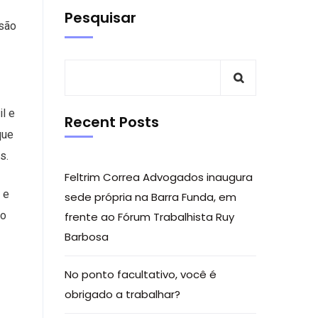
Pesquisar
nsão
il e
Recent Posts
que
s.
Feltrim Correa Advogados inaugura
 e
sede própria na Barra Funda, em
to
frente ao Fórum Trabalhista Ruy
Barbosa
No ponto facultativo, você é
obrigado a trabalhar?