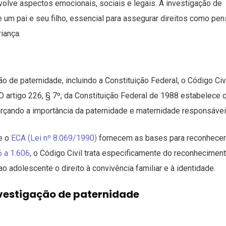
volve aspectos emocionais, sociais e legais. A investigação de
e um pai e seu filho, essencial para assegurar direitos como pe
riança.
o de paternidade, incluindo a Constituição Federal, o Código Civ
O artigo 226, § 7º, da Constituição Federal de 1988 estabelece 
forçando a importância da paternidade e maternidade responsávei
e o
ECA (Lei nº 8.069/1990)
fornecem as bases para reconhecer
6 a 1.606
, o Código Civil trata especificamente do reconhecimen
ao adolescente o direito à convivência familiar e à identidade.
nvestigação de paternidade