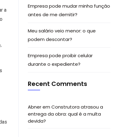
Empresa pode mudar minha função
ar a
antes de me demitir?
to
Meu salário veio menor: o que
podem descontar?
,
Empresa pode proibir celular
durante o expediente?
s
Recent Comments
Abner
em
Construtora atrasou a
entrega da obra: qual é a multa
devida?
 das