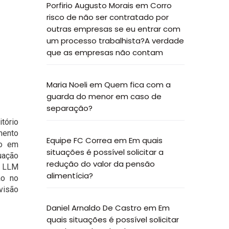
Porfirio Augusto Morais
em
Corro
risco de não ser contratado por
outras empresas se eu entrar com
um processo trabalhista?A verdade
que as empresas não contam
Maria Noeli
em
Quem fica com a
guarda do menor em caso de
separação?
tório
mento
Equipe FC Correa
em
Em quais
do em
situações é possível solicitar a
uação
redução do valor da pensão
e LLM
alimentícia?
ão no
visão
Daniel Arnaldo De Castro
em
Em
quais situações é possível solicitar