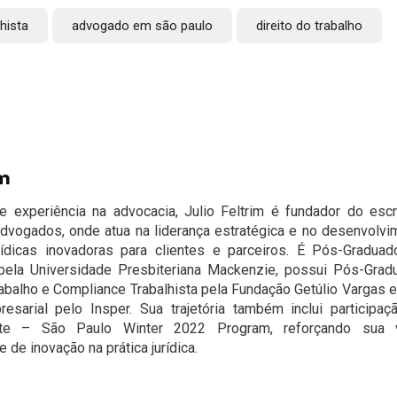
hista
advogado em são paulo
direito do trabalho
im
experiência na advocacia, Julio Feltrim é fundador do escri
Advogados, onde atua na liderança estratégica e no desenvolvi
rídicas inovadoras para clientes e parceiros. É Pós-Gradua
pela Universidade Presbiteriana Mackenzie, possui Pós-Grad
rabalho e Compliance Trabalhista pela Fundação Getúlio Vargas 
esarial pelo Insper. Sua trajetória também inclui participaç
tute – São Paulo Winter 2022 Program, reforçando sua 
de inovação na prática jurídica.