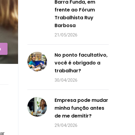
Barra Funda, em
frente ao Fórum
Trabalhista Ruy
Barbosa
21/05/2026
a
No ponto facultativo,
você é obrigado a
trabalhar?
30/04/2026
Empresa pode mudar
minha função antes
de me demitir?
29/04/2026
gar