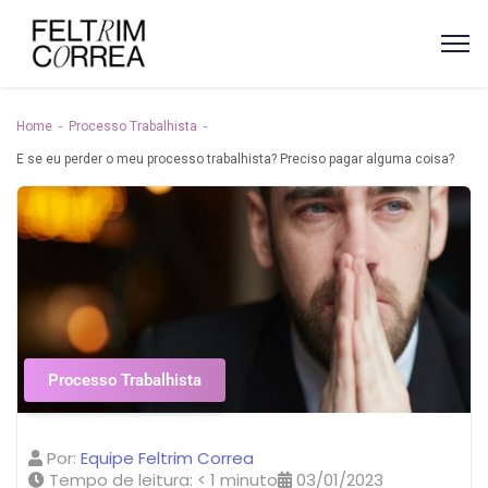
Home
Processo Trabalhista
E se eu perder o meu processo trabalhista? Preciso pagar alguma coisa?
Processo Trabalhista
Por:
Equipe Feltrim Correa
Tempo de leitura:
< 1
minuto
03/01/2023