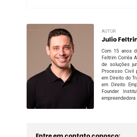
AUTOR
Julio Feltr
Com 15 anos de 
Feltrim Corrêa 
de soluções ju
Processo Civil 
em Direito do T
em Direito Empr
Founder Insti
empreendedora e 
Entre em contato conosco: