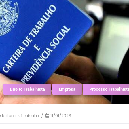
Direito Trabalhista
Empresa
Processo Trabalhist
leitura:
< 1
minuto
11/01/2023