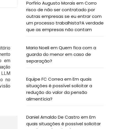
Porfirio Augusto Morais
em
Corro
risco de não ser contratado por
outras empresas se eu entrar com
um processo trabalhista?A verdade
que as empresas não contam
Maria Noeli
em
Quem fica com a
tório
guarda do menor em caso de
mento
separação?
do em
uação
e LLM
Equipe FC Correa
em
Em quais
ão no
situações é possível solicitar a
visão
redução do valor da pensão
alimentícia?
Daniel Arnaldo De Castro
em
Em
quais situações é possível solicitar