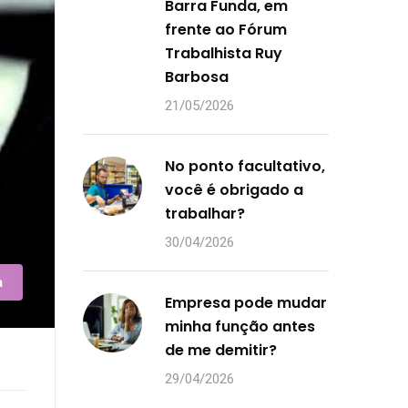
Barra Funda, em
frente ao Fórum
Trabalhista Ruy
Barbosa
21/05/2026
No ponto facultativo,
você é obrigado a
trabalhar?
30/04/2026
a
Empresa pode mudar
minha função antes
de me demitir?
29/04/2026