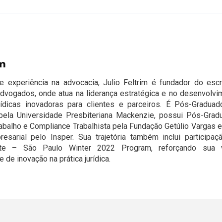
im
experiência na advocacia, Julio Feltrim é fundador do escri
Advogados, onde atua na liderança estratégica e no desenvolvi
rídicas inovadoras para clientes e parceiros. É Pós-Gradua
pela Universidade Presbiteriana Mackenzie, possui Pós-Grad
rabalho e Compliance Trabalhista pela Fundação Getúlio Vargas 
esarial pelo Insper. Sua trajetória também inclui participaç
tute – São Paulo Winter 2022 Program, reforçando sua 
de inovação na prática jurídica.