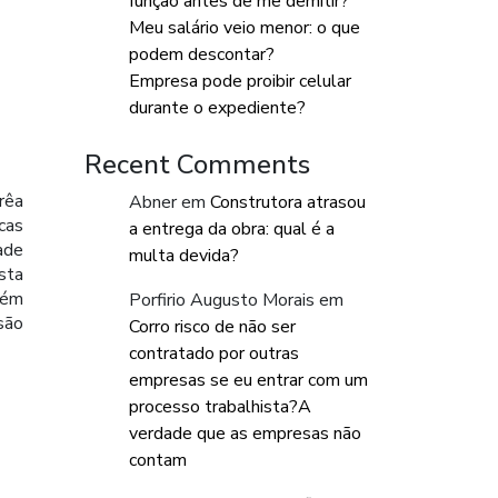
função antes de me demitir?
Meu salário veio menor: o que
podem descontar?
Empresa pode proibir celular
durante o expediente?
Recent Comments
rêa
Abner
em
Construtora atrasou
cas
a entrega da obra: qual é a
ade
multa devida?
sta
bém
Porfirio Augusto Morais
em
são
Corro risco de não ser
contratado por outras
empresas se eu entrar com um
processo trabalhista?A
verdade que as empresas não
contam