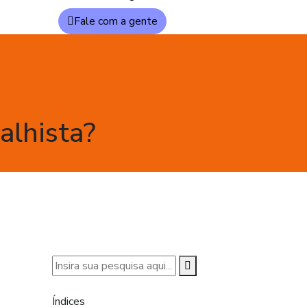
Fale com a gente
alhista?
Índices