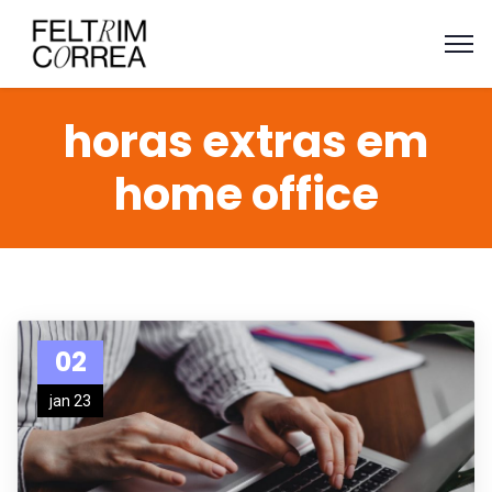
horas extras em
home office
02
jan 23