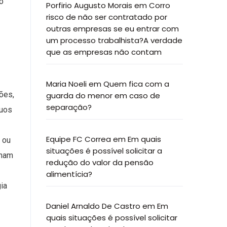
o
Porfirio Augusto Morais
em
Corro
risco de não ser contratado por
outras empresas se eu entrar com
um processo trabalhista?A verdade
que as empresas não contam
Maria Noeli
em
Quem fica com a
ções,
guarda do menor em caso de
separação?
duos
Equipe FC Correa
em
Em quais
a ou
situações é possível solicitar a
lham
redução do valor da pensão
alimentícia?
gia
Daniel Arnaldo De Castro
em
Em
quais situações é possível solicitar