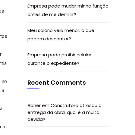
Empresa pode mudar minha função
de
antes de me demitir?
Meu salário veio menor: o que
itos
podem descontar?
r
Empresa pode proibir celular
durante o expediente?
ntia
Recent Comments
s no
 a
Abner
em
Construtora atrasou a
a.
entrega da obra: qual é a multa
devida?
uem