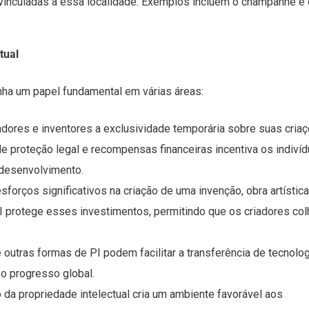
s vinculadas a essa localidade. Exemplos incluem o champanhe e 
tual
a um papel fundamental em várias áreas:
riadores e inventores a exclusividade temporária sobre suas cria
e proteção legal e recompensas financeiras incentiva os indiví
 desenvolvimento.
sforços significativos na criação de uma invenção, obra artístic
I protege esses investimentos, permitindo que os criadores co
e outras formas de PI podem facilitar a transferência de tecnolo
o progresso global.
o da propriedade intelectual cria um ambiente favorável aos