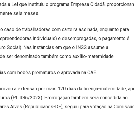
ada a Lei que instituiu o programa Empresa Cidadã, proporciona
damente seis meses.
 caso de trabalhadoras com carteira assinada, enquanto para
oempreendedoras individuais) e desempregadas, o pagamento é
guro Social). Nas instâncias em que o INSS assume a
pode ser denominado também como auxílio-maternidade.
lias com bebês prematuros é aprovada na CAE.
ovou a extensão por mais 120 dias da licença-maternidade, ap
maturos (PL 386/2023). Prorrogação também será concedida ao
mares Alves (Republicanos-DF), seguiu para votação na Comissã