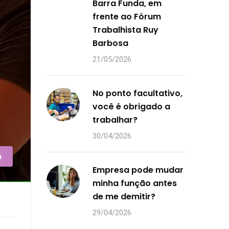
Barra Funda, em
frente ao Fórum
Trabalhista Ruy
Barbosa
21/05/2026
No ponto facultativo,
você é obrigado a
trabalhar?
30/04/2026
a
Empresa pode mudar
minha função antes
de me demitir?
29/04/2026