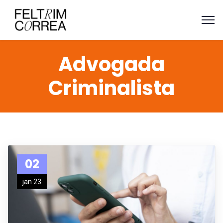
Advogada
Criminalista
02
jan 23