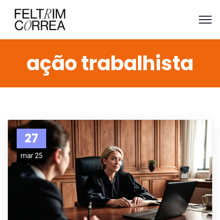
ação trabalhista
27
mar 25