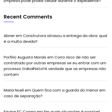
Empresa pode proibir celular durante o expediente?
Recent Comments
Abner
em
Construtora atrasou a entrega da obra: qual
é a multa devida?
Porfirio Augusto Morais
em
Corro risco de não ser
contratado por outras empresas se eu entrar com um
processo trabalhista?A verdade que as empresas não
contam
Maria Noeli
em
Quem fica com a guarda do menor em
caso de separação?
Equipe FC Correa
em
Em quais situações é possível