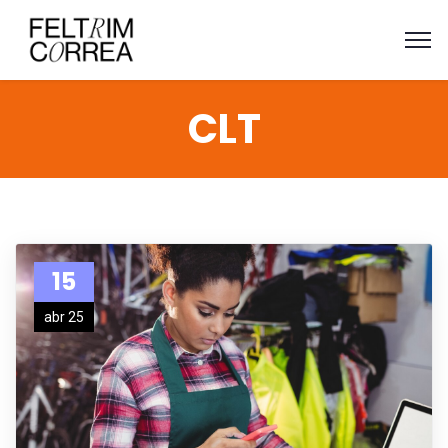
CLT
15
abr 25