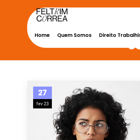
Home
Quem Somos
Direito Trabalhi
c
27
fev 23