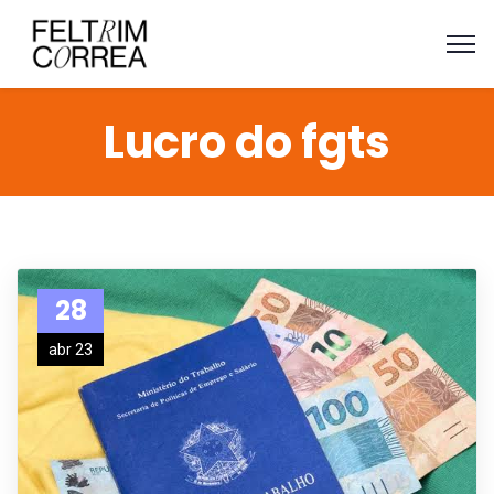
Lucro do fgts
28
abr 23