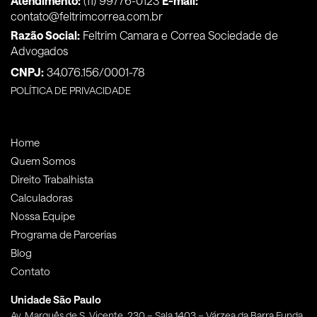
Atendimento:
(11) 99776-0123
E-mail:
contato@feltrimcorrea.com.br
Razão Social:
Feltrim Camara e Correa Sociedade de
Advogados
CNPJ:
34.076.156/0001-78
POLÍTICA DE PRIVACIDADE
Home
Quem Somos
Direito Trabalhista
Calculadoras
Nossa Equipe
Programa de Parcerias
Blog
Contato
Unidade São Paulo
Av. Marquês de S. Vicente, 230 – Sala 1403 – Várzea da Barra Funda,