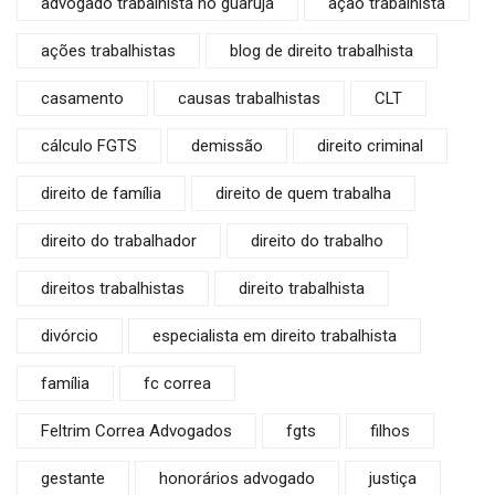
advogado trabalhista no guarujá
ação trabalhista
ações trabalhistas
blog de direito trabalhista
casamento
causas trabalhistas
CLT
cálculo FGTS
demissão
direito criminal
direito de família
direito de quem trabalha
direito do trabalhador
direito do trabalho
direitos trabalhistas
direito trabalhista
divórcio
especialista em direito trabalhista
família
fc correa
Feltrim Correa Advogados
fgts
filhos
gestante
honorários advogado
justiça