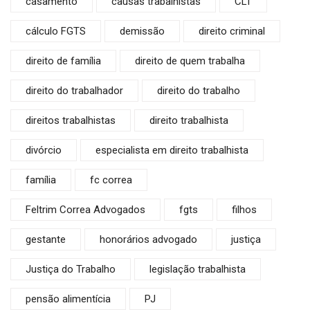
casamento
causas trabalhistas
CLT
cálculo FGTS
demissão
direito criminal
direito de família
direito de quem trabalha
direito do trabalhador
direito do trabalho
direitos trabalhistas
direito trabalhista
divórcio
especialista em direito trabalhista
família
fc correa
Feltrim Correa Advogados
fgts
filhos
gestante
honorários advogado
justiça
Justiça do Trabalho
legislação trabalhista
pensão alimentícia
PJ